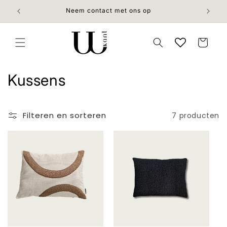
Meteen
naar de
Neem contact met ons op
content
Winkelwage
C
Kussens
o
l
Filteren en sorteren
7 producten
l
e
c
t
i