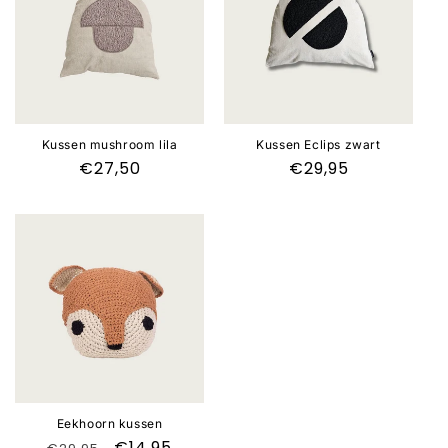
Kussen mushroom lila
Kussen Eclips zwart
Normale
€27,50
Normale
€29,95
prijs
prijs
Aanbieding
Eekhoorn kussen
Normale
Aanbiedingsprijs
€14,95