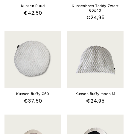
e
Kussen Ruud
Kussenhoes Teddy Zwart
60x40
Normale
€42,50
:
Normale
€24,95
prijs
prijs
Kussen fluffy Ø60
Kussen fluffy moon M
Normale
€37,50
Normale
€24,95
prijs
prijs