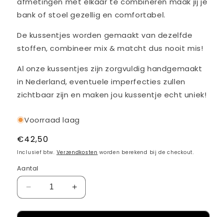
afmetingen met elkaar te combineren maak jij je
bank of stoel gezellig en comfortabel.
De kussentjes worden gemaakt van dezelfde
stoffen, combineer mix & matcht dus nooit mis!
Al onze kussentjes zijn zorgvuldig handgemaakt
in Nederland, eventuele imperfecties zullen
zichtbaar zijn en maken jou kussentje echt uniek!
Voorraad laag
Normale
€42,50
prijs
Inclusief btw.
Verzendkosten
worden berekend bij de checkout.
Aantal
Aantal
Aantal
verlagen
verhogen
voor
voor