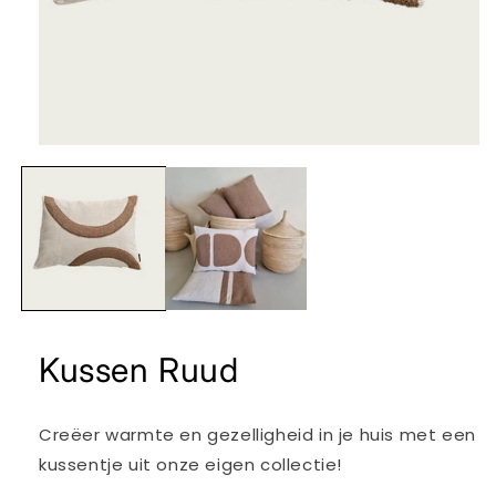
Media
1
openen
in
modaal
Kussen Ruud
Creëer warmte en gezelligheid in je huis met een
kussentje uit onze eigen collectie!