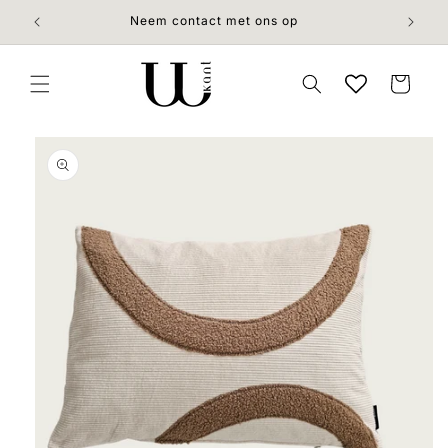
Meteen
naar de
Neem contact met ons op
content
Winkelwage
 direct naar
roductinformatie