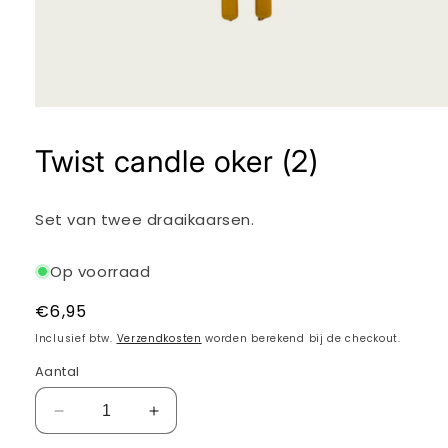
Media
1
openen
Twist candle oker (2)
in
modaal
Set van twee draaikaarsen.
Op voorraad
Normale
€6,95
prijs
Inclusief btw.
Verzendkosten
worden berekend bij de checkout.
Aantal
Aantal
Aantal
verlagen
verhogen