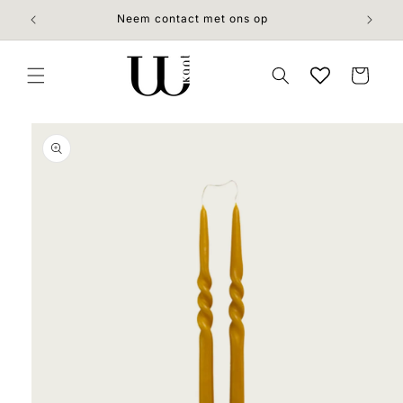
Meteen
naar de
Neem contact met ons op
content
Winkelwage
 direct naar
roductinformatie