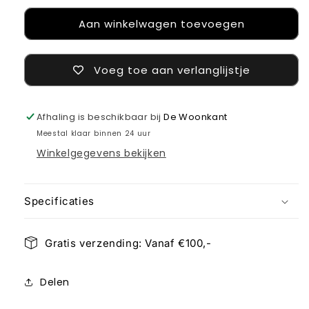
voor
voor
Aan winkelwagen toevoegen
Twist
Twist
candle
candle
oker
oker
(2)
(2)
Voeg toe aan verlanglijstje
Afhaling is beschikbaar bij
De Woonkant
Meestal klaar binnen 24 uur
Winkelgegevens bekijken
Specificaties
Gratis verzending: Vanaf €100,-
Delen