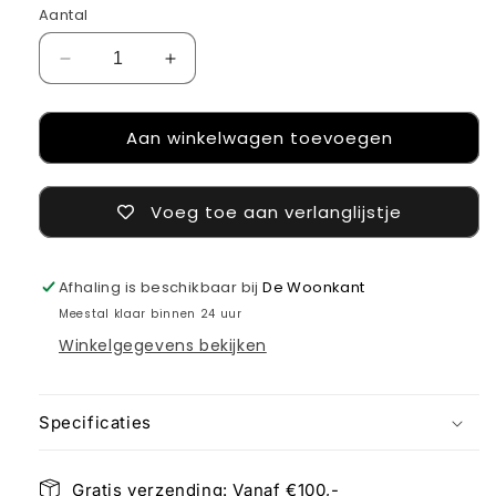
Aantal
Aantal
Aantal
verlagen
verhogen
voor
voor
Aan winkelwagen toevoegen
Tafelring
Tafelring
S
S
(om
(om
neer
neer
Voeg toe aan verlanglijstje
te
te
zetten)
zetten)
Afhaling is beschikbaar bij
De Woonkant
Meestal klaar binnen 24 uur
Winkelgegevens bekijken
Specificaties
Gratis verzending: Vanaf €100,-