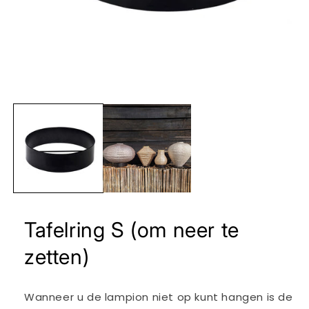
Media
1
openen
in
modaal
Tafelring S (om neer te
zetten)
Wanneer u de lampion niet op kunt hangen is de