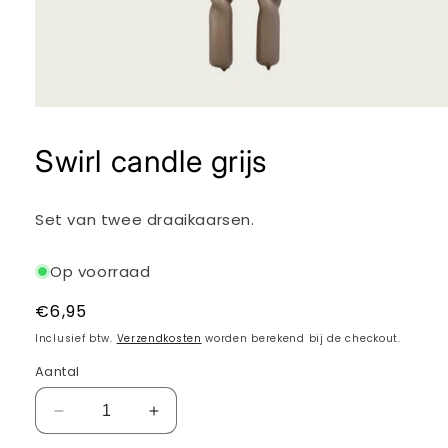
Media
1
openen
Swirl candle grijs
in
modaal
Set van twee draaikaarsen.
Op voorraad
Normale
€6,95
prijs
Inclusief btw.
Verzendkosten
worden berekend bij de checkout.
Aantal
Aantal
Aantal
verlagen
verhogen