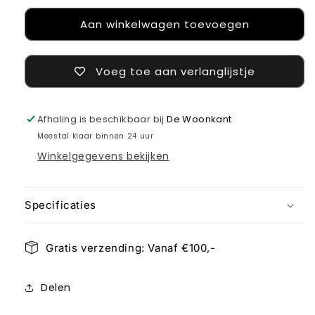
voor
voor
Aan winkelwagen toevoegen
Swirl
Swirl
candle
candle
grijs
grijs
Voeg toe aan verlanglijstje
Afhaling is beschikbaar bij
De Woonkant
Meestal klaar binnen 24 uur
Winkelgegevens bekijken
Specificaties
Gratis verzending: Vanaf €100,-
Delen