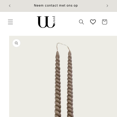
Meteen
naar de
Neem contact met ons op
content
Winkelwage
 direct naar
roductinformatie