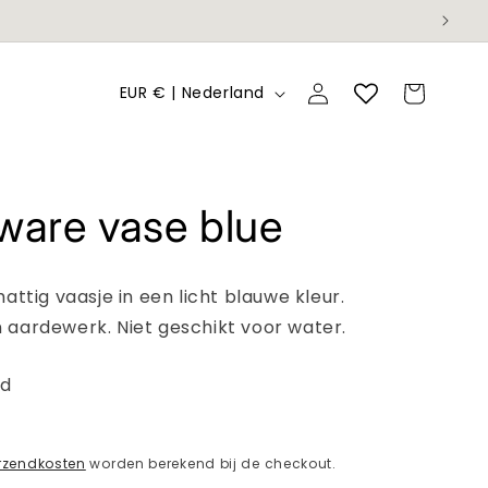
L
Inloggen
Winkelwagen
EUR € | Nederland
a
n
d
ware vase blue
/
r
e
attig vaasje in een licht blauwe kleur.
g
aardewerk. Niet geschikt voor water.
i
ad
o
rzendkosten
worden berekend bij de checkout.