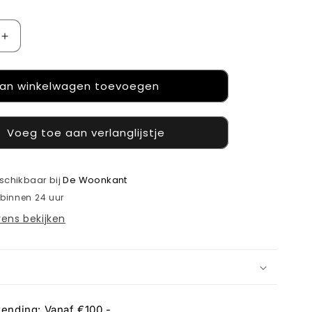
Aantal
verhogen
voor
an winkelwagen toevoegen
Stoneware
vase
blue
Voeg toe aan verlanglijstje
eschikbaar bij
De Woonkant
 binnen 24 uur
ens bekijken
zending: Vanaf €100,-