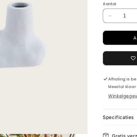
Aantal
Aantal
verlagen
voor
A
Stoneware
vase
blue
Afhaling is b
Meestal klaar
Winkelgegev
Specificaties
Gratis ver