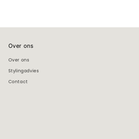
Over ons
Over ons
Stylingadvies
Contact