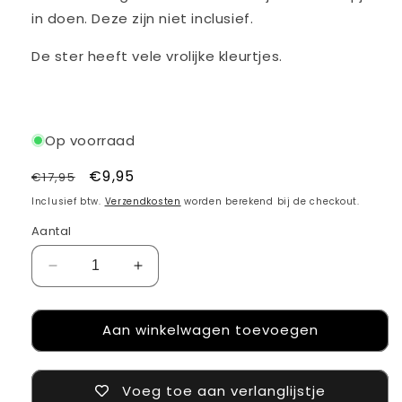
in doen. Deze zijn niet inclusief.
De ster heeft vele vrolijke kleurtjes.
Op voorraad
Normale
Aanbiedingsprijs
€9,95
€17,95
Aanbieding
prijs
Inclusief btw.
Verzendkosten
worden berekend bij de checkout.
Aantal
Aantal
Aantal
verlagen
verhogen
voor
voor
Aan winkelwagen toevoegen
Opvouwbare
Opvouwbare
ster
ster
60cm
60cm
-
-
Voeg toe aan verlanglijstje