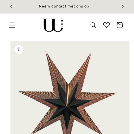
Meteen
naar de
Neem contact met ons op
content
Winkelwage
 direct naar
roductinformatie