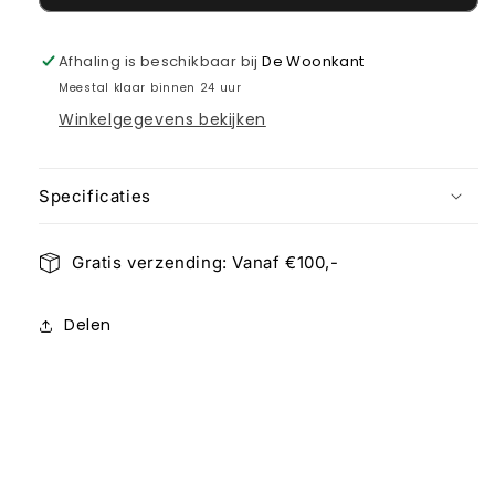
7
7
punt
punt
Afhaling is beschikbaar bij
De Woonkant
Meestal klaar binnen 24 uur
Winkelgegevens bekijken
Specificaties
Gratis verzending: Vanaf €100,-
Delen