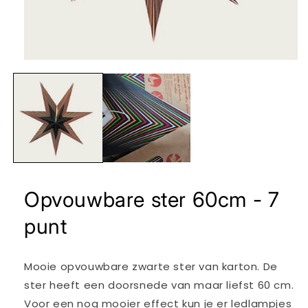
Media
1
openen
in
modaal
Opvouwbare ster 60cm - 7
punt
Mooie opvouwbare zwarte ster van karton. De
ster heeft een doorsnede van maar liefst 60 cm.
Voor een nog mooier effect kun je er ledlampjes