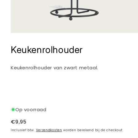
Media
1
openen
Keukenrolhouder
in
modaal
Keukenrolhouder van zwart metaal.
Op voorraad
Normale
€9,95
prijs
Inclusief btw.
Verzendkosten
worden berekend bij de checkout.