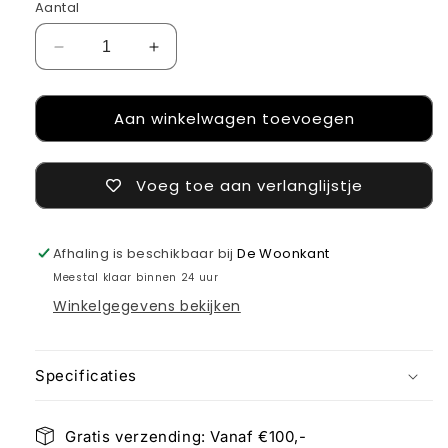
Aantal
Aantal
Aantal
verlagen
verhogen
voor
voor
Aan winkelwagen toevoegen
Keukenrolhouder
Keukenrolhouder
Voeg toe aan verlanglijstje
Afhaling is beschikbaar bij
De Woonkant
Meestal klaar binnen 24 uur
Winkelgegevens bekijken
Specificaties
Gratis verzending: Vanaf €100,-