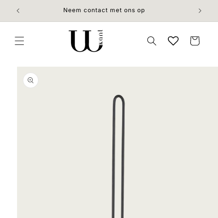
Meteen
naar de
Neem contact met ons op
content
Winkelwage
 direct naar
roductinformatie