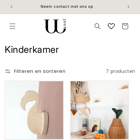
Meteen
naar de
Neem contact met ons op
content
Winkelwage
C
Kinderkamer
o
l
Filteren en sorteren
7 producten
l
Aanbieding
Aanbieding
e
c
t
i