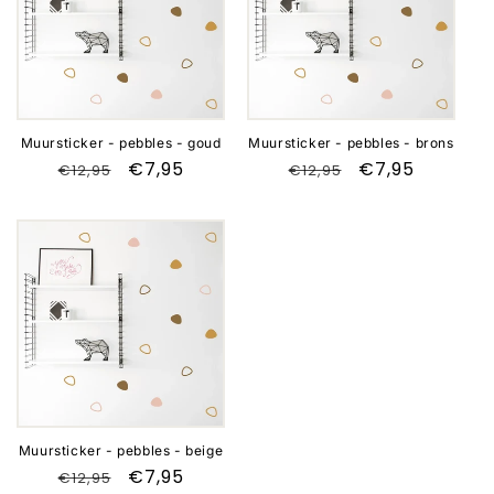
Muursticker - pebbles - goud
Muursticker - pebbles - brons
Normale
Aanbiedingsprijs
€7,95
Normale
Aanbiedingspr
€7,95
€12,95
€12,95
prijs
prijs
Aanbieding
Muursticker - pebbles - beige
Normale
Aanbiedingsprijs
€7,95
€12,95