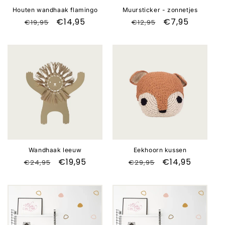
e
Houten wandhaak flamingo
Muursticker - zonnetjes
Normale
Aanbiedingsprijs
€14,95
Normale
Aanbiedingspr
€7,95
€19,95
€12,95
:
prijs
prijs
Aanbieding
Aanbieding
Wandhaak leeuw
Eekhoorn kussen
Normale
Aanbiedingsprijs
€19,95
Normale
Aanbiedingspr
€14,95
€24,95
€29,95
prijs
prijs
Aanbieding
Aanbieding