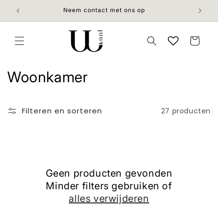
Meteen
naar de
Neem contact met ons op
content
Winkelwage
C
Woonkamer
o
l
Filteren en sorteren
27 producten
l
e
c
Geen producten gevonden
Minder filters gebruiken of
t
alles verwijderen
i